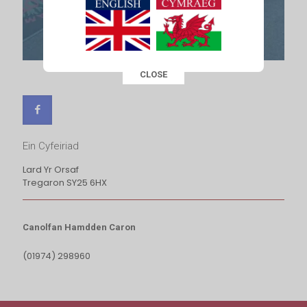
CLOSE
This popup will close in:
16
Ein Cyfeiriad
Lard Yr Orsaf
Tregaron SY25 6HX
Canolfan Hamdden Caron
(01974) 298960