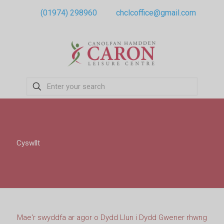
(01974) 298960
chclcoffice@gmail.com
Cyswllt
Mae'r swyddfa ar agor o Dydd Llun i Dydd Gwener rhwng