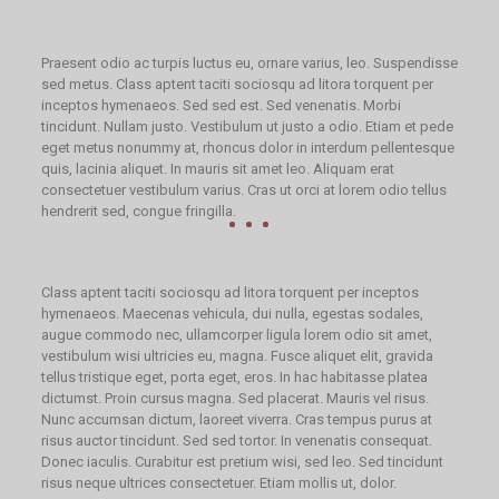
Praesent odio ac turpis luctus eu, ornare varius, leo. Suspendisse
sed metus. Class aptent taciti sociosqu ad litora torquent per
inceptos hymenaeos. Sed sed est. Sed venenatis. Morbi
tincidunt. Nullam justo. Vestibulum ut justo a odio. Etiam et pede
eget metus nonummy at, rhoncus dolor in interdum pellentesque
quis, lacinia aliquet. In mauris sit amet leo. Aliquam erat
consectetuer vestibulum varius. Cras ut orci at lorem odio tellus
hendrerit sed, congue fringilla.
Class aptent taciti sociosqu ad litora torquent per inceptos
hymenaeos. Maecenas vehicula, dui nulla, egestas sodales,
augue commodo nec, ullamcorper ligula lorem odio sit amet,
vestibulum wisi ultricies eu, magna. Fusce aliquet elit, gravida
tellus tristique eget, porta eget, eros. In hac habitasse platea
dictumst. Proin cursus magna. Sed placerat. Mauris vel risus.
Nunc accumsan dictum, laoreet viverra. Cras tempus purus at
risus auctor tincidunt. Sed sed tortor. In venenatis consequat.
Donec iaculis. Curabitur est pretium wisi, sed leo. Sed tincidunt
risus neque ultrices consectetuer. Etiam mollis ut, dolor.