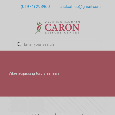
(01974) 298960
chclcoffice@gmail.com
Vitae adipiscing turpis aenean